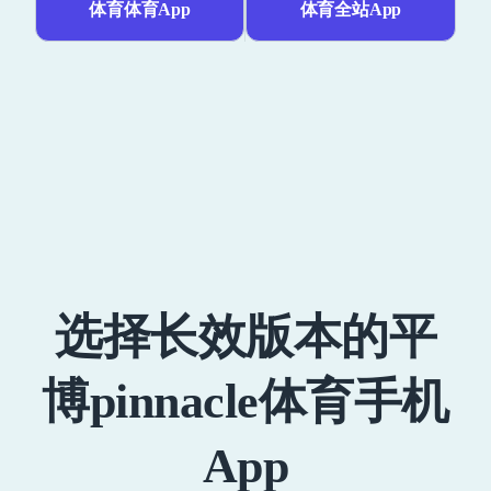
体育体育App
体育全站App
选择长效版本的平
博pinnacle体育手机
App