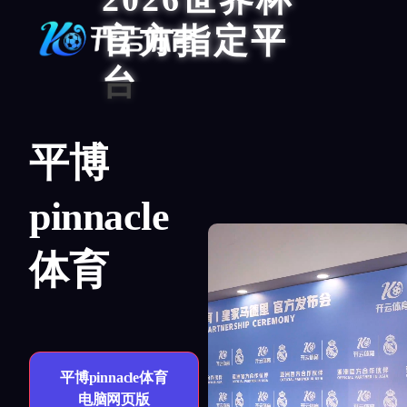
官方指定平
台
平博
pinnacle
体育
平博pinnacle体育
电脑网页版