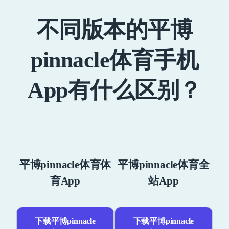
不同版本的平博
pinnacle体育手机
App有什么区别？
平博pinnacle体育体
平博pinnacle体育全
育App
站App
下载平博pinnacle
下载平博pinnacle