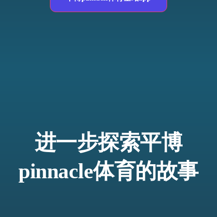
进一步探索平博
pinnacle体育的故事